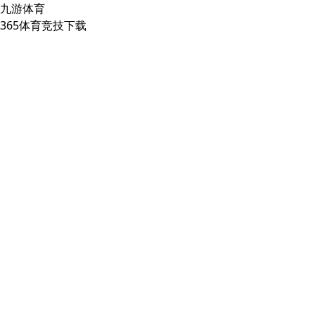
九游体育
365体育竞技下载