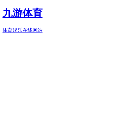
九游体育
体育娱乐在线网站