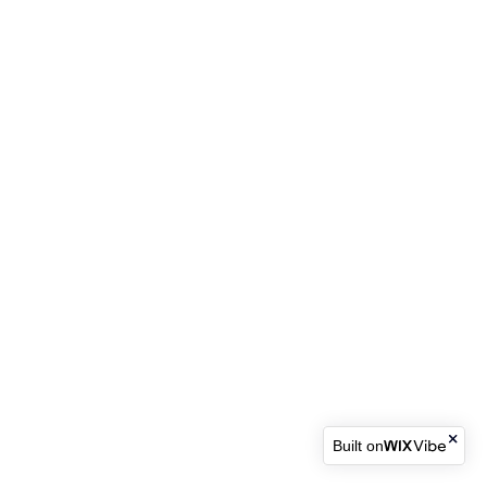
Built on