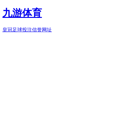
九游体育
皇冠足球投注信誉网址