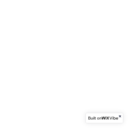
Built on