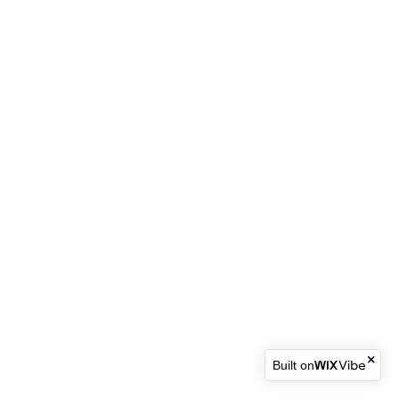
Built on