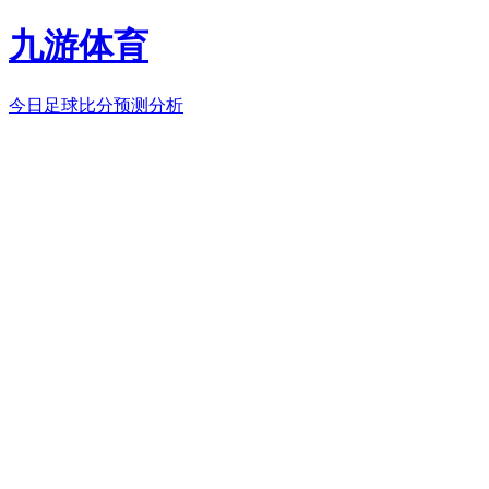
九游体育
今日足球比分预测分析