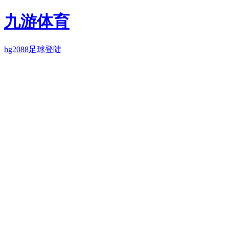
九游体育
hg2088足球登陆