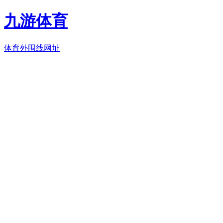
九游体育
体育外围线网址