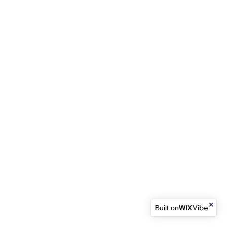
Built on