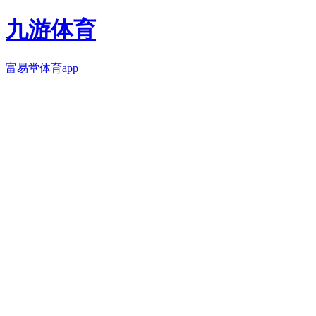
九游体育
富易堂体育app