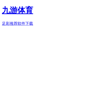
九游体育
足彩推荐软件下载