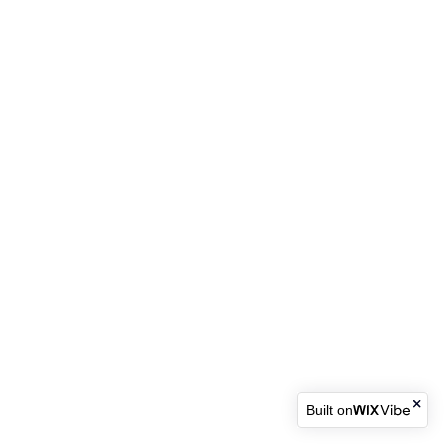
Built on