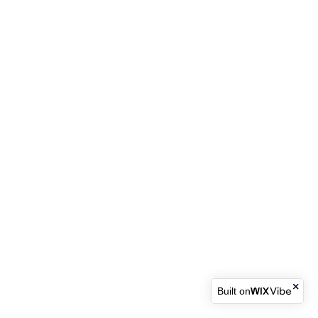
Built on