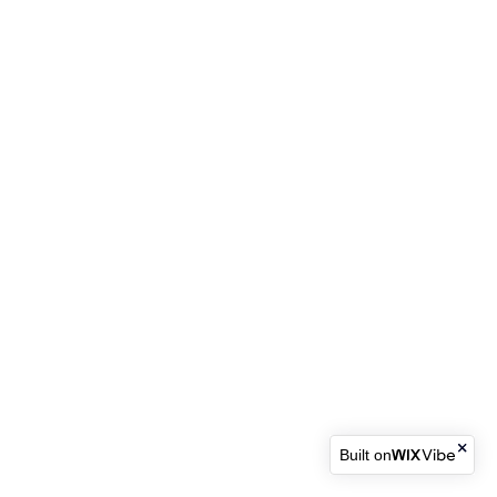
Built on