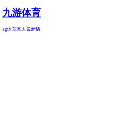
九游体育
ag体育真人最新版