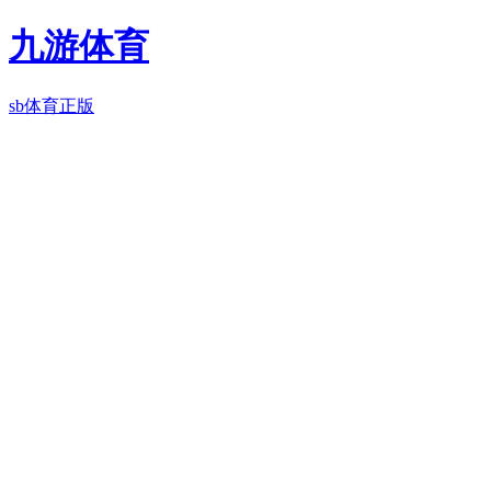
九游体育
sb体育正版