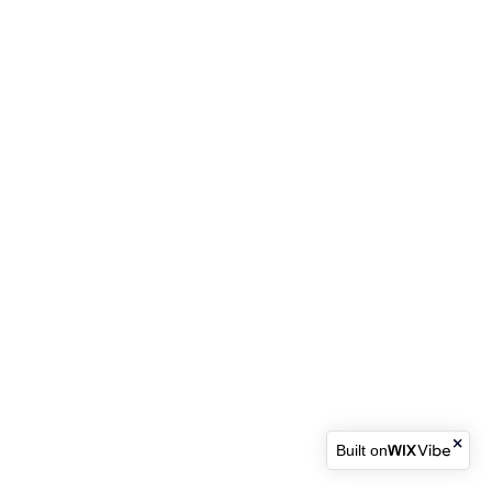
Built on