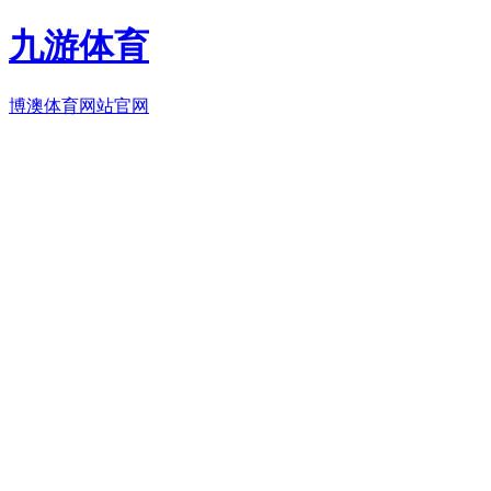
九游体育
博澳体育网站官网