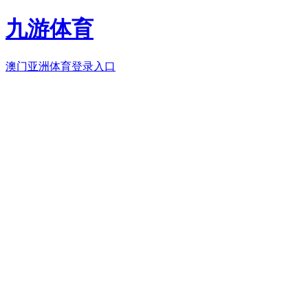
九游体育
澳门亚洲体育登录入口