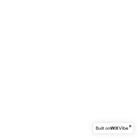
Built on