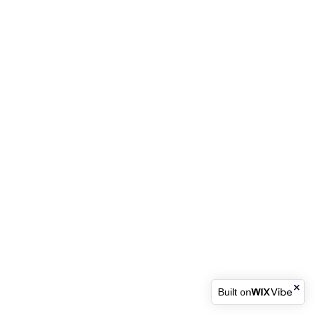
Built on