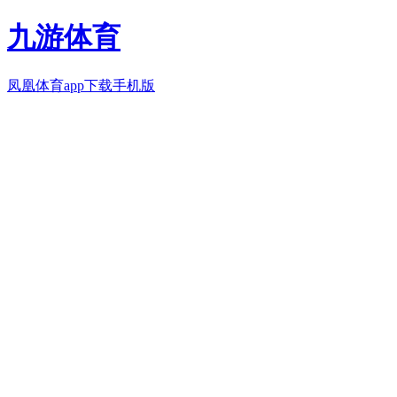
九游体育
凤凰体育app下载手机版