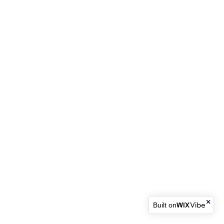
Built on