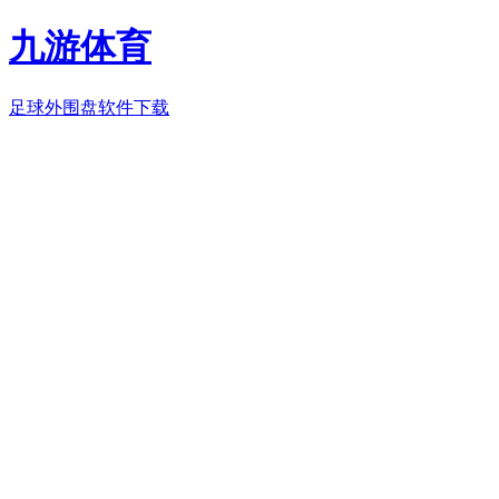
九游体育
足球外围盘软件下载