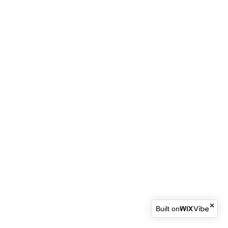
Built on