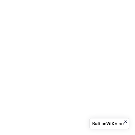
Built on