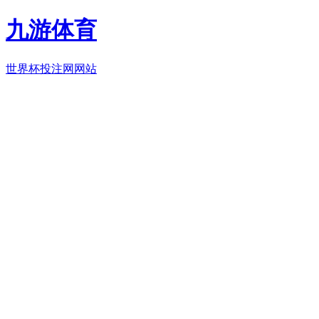
九游体育
世界杯投注网网站