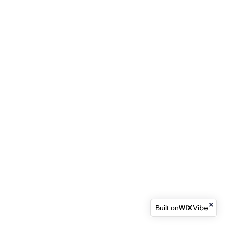
Built on