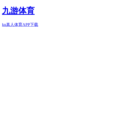
九游体育
ku真人体育APP下载