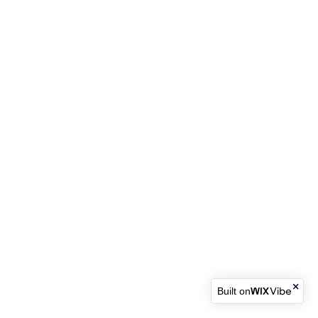
Built on