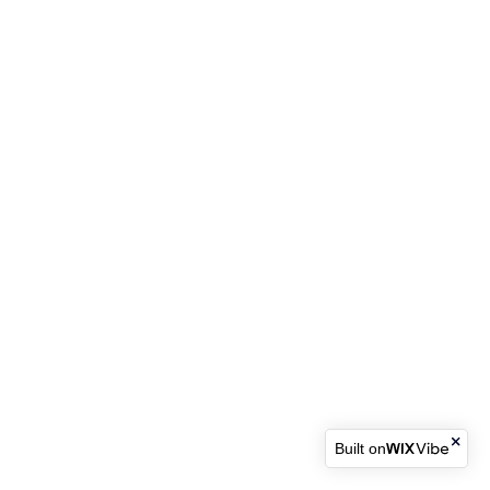
Built on