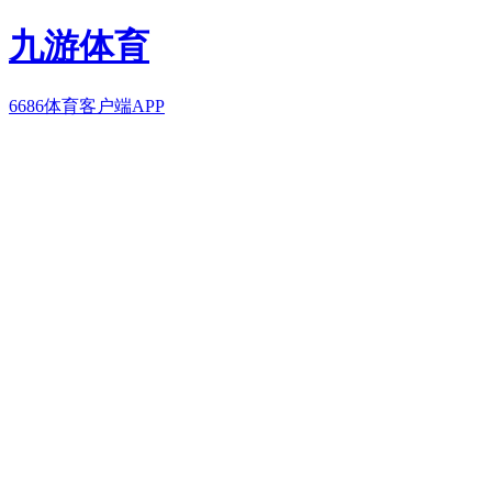
九游体育
6686体育客户端APP