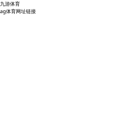
九游体育
ag体育网址链接