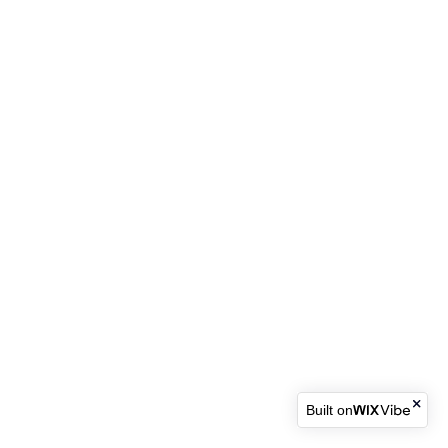
Built on